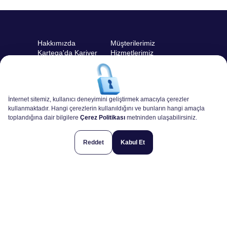
Hakkımızda
Müşterilerimiz
Kartega'da Kariyer
Hizmetlerimiz
Teklif İsteyin!
Açık İş İlanları
Projelerimiz
İnternet sitemiz, kullanıcı deneyimini geliştirmek amacıyla çerezler
kullanmaktadır. Hangi çerezlerin kullanıldığını ve bunların hangi amaçla
toplandığına dair bilgilere
Çerez Politikası
metninden ulaşabilirsiniz.
Çifte Havuzlar Mh. Eski Londra Asfaltı Cd. Yıldız Teknopark
Davutpaşa Kampüsü B2 / Blok Kat:-1 No:114 ESENLER /
Reddet
Kabul Et
İSTANBUL
+90 212 945 41 40
Hadi Konuşalım
Change Language