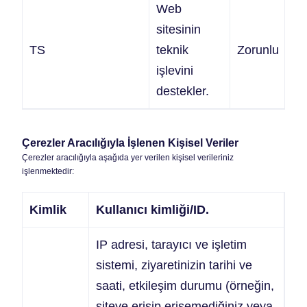
Web
sitesinin
TS
teknik
Zorunlu
1 
işlevini
destekler.
Çerezler Aracılığıyla İşlenen Kişisel Veriler
Çerezler aracılığıyla aşağıda yer verilen kişisel verileriniz
işlenmektedir:
Kimlik
Kullanıcı kimliği/ID.
IP adresi, tarayıcı ve işletim
sistemi, ziyaretinizin tarihi ve
saati, etkileşim durumu (örneğin,
siteye erişip erişemediğiniz veya