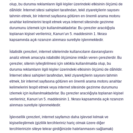
olup, bu duruma reklamların ilgili kişiler üzerindeki etkisinin ölçümü de
dâhildir. İnternet sitesi sahipleri tarafından, tekil ziyaretçilerin sayısını
tahmin etmek, bir internet sayfasına götüren en önemli arama motoru
anahtar kelimelerini tespit etmek veya internet sitesinde gezinme
durumunu izlemek için kullanılmaktadırlar. Bu çerezler aracılığıyla
toplanan kişisel verileriniz, Kanun’un 5. maddesinin 1. fıkrası
kapsamında açık rızanızın alınması suretiyle işlenmektedir.
İstatistik çerezleri, internet sitelerinde kullanıcıların davranışlarını
analiz etmek amacıyla istatistiki ölçümüne imkân veren çerezlerdir. Bu
çerezler, sitenin iyileştirilmesi için sıklıkla kullanılmakta olup, bu
duruma reklamların ilgili kişiler üzerindeki etkisinin ölçümü de dâhildir.
İnternet sitesi sahipleri tarafından, tekil ziyaretçilerin sayısını tahmin
etmek, bir internet sayfasına götüren en önemli arama motoru anahtar
kelimelerini tespit etmek veya internet sitesinde gezinme durumunu
izlemek için kullanılmaktadırlar. Bu çerezler aracılığıyla toplanan kişisel
verileriniz, Kanun’un 5. maddesinin 1. fıkrası kapsamında açık rızanızın
alınması suretiyle işlenmektedir.
İşlevsellik çerezleri, internet sayfamızı daha işlevsel kılmak ve
kişiselleştirmek (gizlilik tercihleriniz hariç olmak üzere diğer
tercihlerinizin siteye tekrar girdiğinizde hatırlanmasını sağlamak)