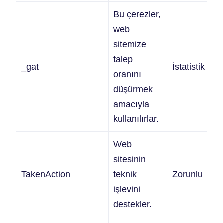
Bu çerezler,
web
sitemize
talep
_gat
İstatistik
1
oranını
düşürmek
amacıyla
kullanılırlar.
Web
sitesinin
TakenAction
teknik
Zorunlu
1 
işlevini
destekler.