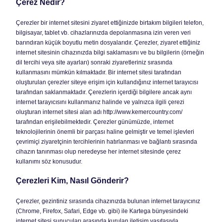
Çerez Nedir?
Çerezler bir internet sitesini ziyaret ettiğinizde birtakım bilgileri telefon,
bilgisayar, tablet vb. cihazlarınızda depolanmasına izin veren veri
barındıran küçük boyutlu metin dosyalarıdır. Çerezler, ziyaret ettiğiniz
internet sitesinin cihazınızda bilgi saklamasını ve bu bilgilerin (örneğin
dil tercihi veya site ayarları) sonraki ziyaretleriniz sırasında
kullanmasını mümkün kılmaktadır. Bir internet sitesi tarafından
oluşturulan çerezler siteye erişim için kullandığınız internet tarayıcısı
tarafından saklanmaktadır. Çerezlerin içerdiği bilgilere ancak aynı
internet tarayıcısını kullanmanız halinde ve yalnızca ilgili çerezi
oluşturan internet sitesi alan adı http://www.kemercountry.com/
tarafından erişilebilmektedir. Çerezler günümüzde, internet
teknolojilerinin önemli bir parçası haline gelmiştir ve temel işlevleri
çevrimiçi ziyaretçinin tercihlerinin hatırlanması ve bağlantı sırasında
cihazın tanınması olup neredeyse her internet sitesinde çerez
kullanımı söz konusudur.
Çerezleri Kim, Nasıl Gönderir?
Çerezler, gezintiniz sırasında cihazınızda bulunan internet tarayıcınız
(Chrome, Firefox, Safari, Edge vb. gibi) ile Kartega bünyesindeki
internet sitesi sunucuları arasında kurulan iletişim vasıtasıyla