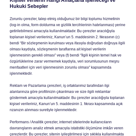
Kişisel Verilerin Hangi Amaçlarla İşleneceği ve
Hukuki Sebepler
Zorunlu çerezler, talep etmiş olduğunuz bir bilgi toplumu hizmetinin
(log-in olma, form doldurma ve gizlilik tercihlerinin hatırlanması) yerine
getirilebilmesi amacıyla kullanılmaktadır. Bu çerezler aracılığıyla
toplanan kişisel verileriniz, Kanun’un 5. maddesinin 2. fıkrasının (c)
bendi “Bir sözleşmenin kurulması veya ifasıyla doğrudan doğruya ilgili
olması kaydıyla, sözleşmenin taraflarına ait kişisel verilerin
işlenmesinin gerekli olması” veya (f) bendi “İlgili kişinin temel hak ve
özgürlüklerine zarar vermemek kaydıyla, veri sorumlusunun meşru
menfaatleri için veri işlenmesinin zorunlu olması” kapsamında
işlenmektedir.
Reklam ve Pazarlama çerezleri, iş ortaklarımız tarafından ilgi
alanlarınıza göre profilinizin çıkarılması ve size ilgili reklamlar
göstermek amacıyla kullanılmaktadır. Bu çerezler aracılığıyla toplanan
kişisel verileriniz, Kanun’un 5. maddesinin 1. fıkrası kapsamında açık
rızanızın alınması suretiyle işlenmektedir.
Performans / Analitik çerezler, internet sitelerinde kullanıcıların
davranışlarını analiz etmek amacıyla istatistiki ölçümüne imkân veren
çerezlerdir. Bu çerezler, sitenin iyileştirilmesi için sıklıkla kullanılmakta