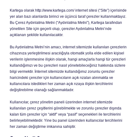
Kartega olarak http://www.kartega.com/ internet sitesi (“Site”) içerisinde
yer alan bazı alanlarda birinci ve üçüncü taraf çerezler kullanmaktayız.
Bu Çerez Aydınlatma Metni (“Aydınlatma Metni”), Kartega tarafından
yönetilen Site için geçerli olup, çerezler Aydınlatma Metni’nde
açıklanan şekilde kullanılacaktır.
Bu Aydınlatma Metni’nin amacı, internet sitemizde kullanılan çerezlerin
cihazınıza yerleştirilmesi aracılığıyla otomatik yolla elde edilen kişisel
verilerin işlenmesine ilişkin olarak, hangi amaçlarla hangi tür çerezleri
kullandığımızı ve bu çerezleri nasıl yönetebileceğiniz hakkında sizlere
bilgi vermektir. İnternet sitemizde kullandığımız zorunlu çerezler
haricindeki çerezler için kullanıcıların açık rızaları alınmakta ve
kullanıcılara istedikleri her zaman açık rızaya ilişkin tercihlerini
değiştirebilme olanağı sağlanmaktadır.
Kullanıcılar, çerez yönetim paneli üzerinden internet sitemizde
kullanılan çerez çeşitlerini görebilmekte ve zorunlu çerezler dışında
kalan tüm çerezler için “aktif” veya “pasif” seçenekleri ile tercihlerini
belirleyebilmektedir. Yine bu panel üzerinden kullanıcılar tercihlerini
her zaman değiştirme imkanına sahiptir.