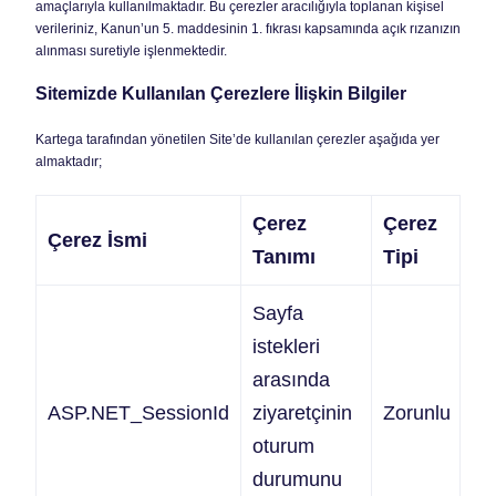
amaçlarıyla kullanılmaktadır. Bu çerezler aracılığıyla toplanan kişisel
verileriniz, Kanun’un 5. maddesinin 1. fıkrası kapsamında açık rızanızın
alınması suretiyle işlenmektedir.
Sitemizde Kullanılan Çerezlere İlişkin Bilgiler
Kartega tarafından yönetilen Site’de kullanılan çerezler aşağıda yer
almaktadır;
Çerez
Çerez
Ç
Çerez İsmi
Tanımı
Tipi
S
Sayfa
istekleri
arasında
O
ASP.NET_SessionId
ziyaretçinin
Zorunlu
sü
oturum
b
durumunu