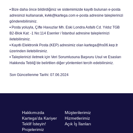
• Bize daha önce bildirdiğiniz ve sistemimizde kayıtlı bulunan e-posta
adresinizi kullanarak, kvkk@kartega.com e-posta adresine taleplerinizi
gönderebilirsiniz.
• Posta yoluyla, Çifte Havuzlar Mh. Eski Londra Asfaltı Cd. Yıldız TGB
B2-Blok Kat: -1 No:114 Esenler / İstanbul adresine taleplerinizi
iletebilirsiniz.
• Kayıtlı Elektronik Posta (KEP) adresimiz olan kartega@hs06.kep.tr
üzerinden iletebilirsiniz.
• Taleplerinizi iletmek için Veri Sorumlusuna Başvuru Usul ve Esasları
Hakkında Tebliğ’de belirtilen diğer yöntemleri tercih edebilirsiniz.
Son Güncellenme Tarihi: 07.06.2024
Hakkımızda
Müşterilerimiz
Kartega'da Kariyer
Hizmetlerimiz
Teklif İsteyin!
Açık İş İlanları
Projelerimiz