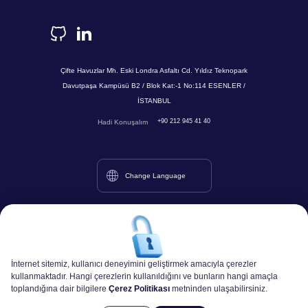
Çifte Havuzlar Mh. Eski Londra Asfaltı Cd. Yıldız Teknopark
Davutpaşa Kampüsü B2 / Blok Kat:-1 No:114 ESENLER /
İSTANBUL
+90 212 945 41 40
Hadi Konuşalım
Change Language
İnternet sitemiz, kullanıcı deneyimini geliştirmek amacıyla çerezler
kullanmaktadır. Hangi çerezlerin kullanıldığını ve bunların hangi amaçla
toplandığına dair bilgilere
Çerez Politikası
metninden ulaşabilirsiniz.
Bu site içeriğinin tüm hakları Kartega Yazılım ve
Gizlilik
Çerez
Politikası
Politikası
Danışmanlık A.Ş.'ye aittir.