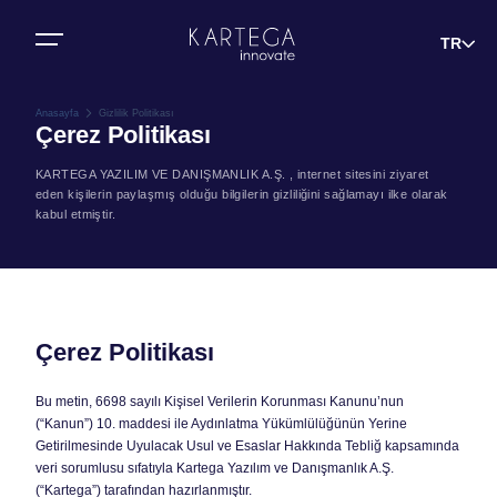
Bize Ulaşın
TR
Anasayfa
Gizlilik Politikası
Çerez Politikası
KARTEGA YAZILIM VE DANIŞMANLIK A.Ş. , internet sitesini ziyaret
eden kişilerin paylaşmış olduğu bilgilerin gizliliğini sağlamayı ilke olarak
kabul etmiştir.
Çerez Politikası
Bu metin, 6698 sayılı Kişisel Verilerin Korunması Kanunu’nun
(“Kanun”) 10. maddesi ile Aydınlatma Yükümlülüğünün Yerine
Getirilmesinde Uyulacak Usul ve Esaslar Hakkında Tebliğ kapsamında
veri sorumlusu sıfatıyla Kartega Yazılım ve Danışmanlık A.Ş.
(“Kartega”) tarafından hazırlanmıştır.