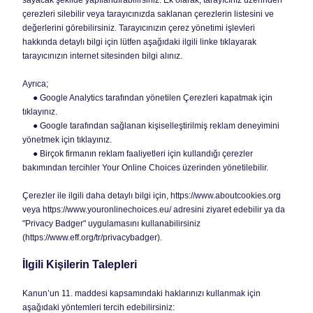
sayacak şekilde yapılandırabilirsiniz. Ek olarak, tarayıcınız üzerinden
çerezleri silebilir veya tarayıcınızda saklanan çerezlerin listesini ve
değerlerini görebilirsiniz. Tarayıcınızın çerez yönetimi işlevleri
hakkında detaylı bilgi için lütfen aşağıdaki ilgili linke tıklayarak
tarayıcınızın internet sitesinden bilgi alınız.
Ayrıca;
● Google Analytics tarafından yönetilen Çerezleri kapatmak için
tıklayınız.
● Google tarafından sağlanan kişiselleştirilmiş reklam deneyimini
yönetmek için tıklayınız.
● Birçok firmanın reklam faaliyetleri için kullandığı çerezler
bakımından tercihler Your Online Choices üzerinden yönetilebilir.
Çerezler ile ilgili daha detaylı bilgi için, https://www.aboutcookies.org
veya https://www.youronlinechoices.eu/ adresini ziyaret edebilir ya da
"Privacy Badger" uygulamasını kullanabilirsiniz
(https://www.eff.org/tr/privacybadger).
İlgili Kişilerin Talepleri
Kanun’un 11. maddesi kapsamındaki haklarınızı kullanmak için
aşağıdaki yöntemleri tercih edebilirsiniz: