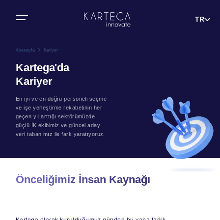
Bize Ulaşın
TR
Anasayfa
Kariyer
Kartega'da
Kariyer
En iyi ve en doğru personeli seçme
ve işe yerleştirme rekabetinin her
geçen yıl arttığı sektörümüzde
güçlü İK ekibimiz ve güncel aday
veri tabanımız ile fark yaratıyoruz.
Önceliğimiz İnsan Kaynağı