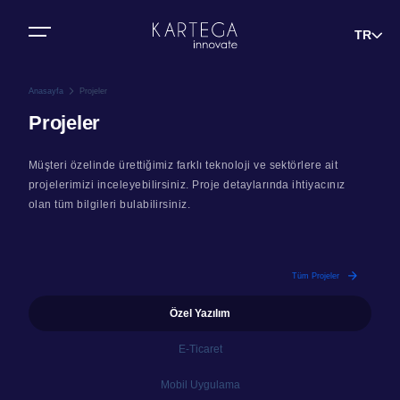
Bize Ulaşın
TR
Anasayfa
Projeler
Projeler
Müşteri özelinde ürettiğimiz farklı teknoloji ve sektörlere ait
projelerimizi inceleyebilirsiniz. Proje detaylarında ihtiyacınız
olan tüm bilgileri bulabilirsiniz.
Tüm Projeler
Özel Yazılım
E-Ticaret
Mobil Uygulama